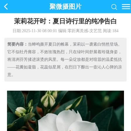
聚微摄图片
茉莉花开时：夏日诗行里的纯净告白
日期:2025-11-30 08:00:01
编辑:零距离羙感-文艺范 阅读:
184
简要内容：
当蝉鸣撕开夏日的帷幕，茉莉以一袭素白悄然登场。
它不似牡丹雍容，不效玫瑰热烈，只在绿叶间舒展着玲珑身姿，
将清冽芬芳揉进滚烫的风里。每一朵绽放都是对喧嚣的温柔抵抗
——花瓣如凝脂，花蕊似星屑，在烈日下酿出一壶沁人心脾的凉
意。