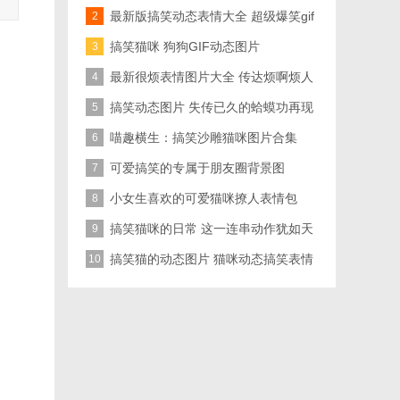
服了表情图片合集
最新版搞笑动态表情大全 超级爆笑gif
2
微信聊天表情合集
搞笑猫咪 狗狗GIF动态图片
3
最新很烦表情图片大全 传达烦啊烦人
4
情绪图片
搞笑动态图片 失传已久的蛤蟆功再现
5
江湖
喵趣横生：搞笑沙雕猫咪图片合集
6
可爱搞笑的专属于朋友圈背景图
7
小女生喜欢的可爱猫咪撩人表情包
8
搞笑猫咪的日常 这一连串动作犹如天
9
降神拳 让隔壁的狗狗瞠目结舌
搞笑猫的动态图片 猫咪动态搞笑表情
10