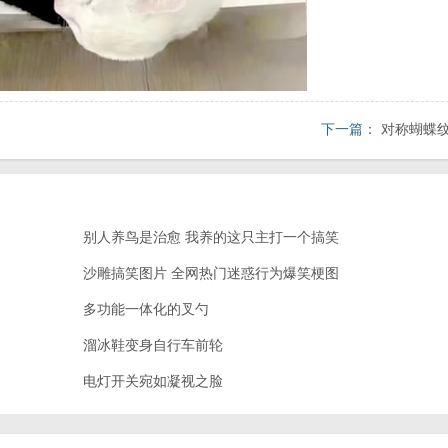
下一篇：
对称蝴蝶
别人养鸟是治愈 我养的这只主打一个搞笑
沙雕搞笑图片 全网热门迷惑行为爆笑梗图
多功能一体化的叉勺
溜冰鞋变身自行车前轮
电灯开关宛如凝视之脸