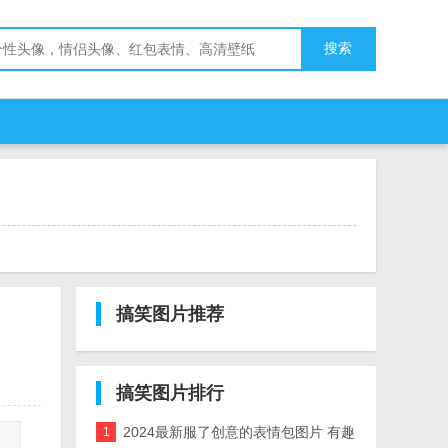
搜索
搞笑图片推荐
搞笑图片排行
2024最新服了创意的表情包图片 有趣
1