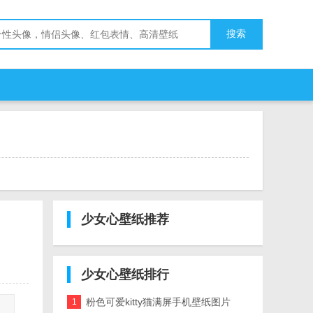
搜索
少女心壁纸推荐
少女心壁纸排行
粉色可爱kitty猫满屏手机壁纸图片
1