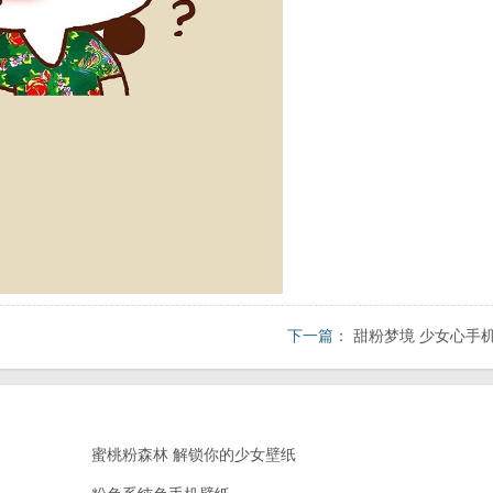
下一篇：
甜粉梦境 少女心手
蜜桃粉森林 解锁你的少女壁纸