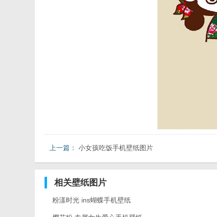
上一篇：
小女孩吃饭手机壁纸图片
相关
壁纸图片
粉漾时光 ins蝴蝶手机壁纸