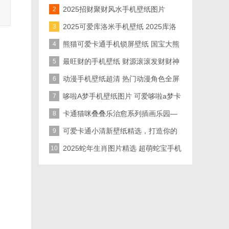
脑壁纸精选
2025招财聚财风水手机壁纸图片
2
2025暴富手机壁纸图片
2025可爱库洛米手机壁纸 2025库洛
3
米新年皮肤图片素材
熊猫可爱卡通手机锁屏壁纸 国宝大熊
4
猫个性壁纸
最旺财的手机壁纸 财源滚滚发财财神
5
手机壁纸图片
动漫手机壁纸超清 热门动漫角色全屏
6
壁纸
哆啦A梦手机壁纸图片 可爱哆啦a梦卡
7
通壁纸合集（18张）
卡通猫咪叠叠乐治愈系列插画乐园—
8
治愈心灵
可爱卡通小清新壁纸精选，打造你的
9
俏皮清新手机桌面
2025蛇年生肖图片精选 超萌蛇宝手机
10
壁纸图片