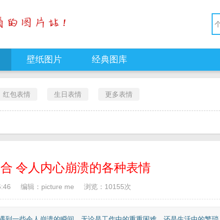
壁纸图片
经典图库
红包表情
生日表情
更多表情
合 令人内心崩溃的各种表情
:46
编辑：picture me
浏览：
10155
次
遇到一些令人崩溃的瞬间。无论是工作中的重重困难，还是生活中的繁琐