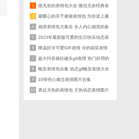
很无奈的表情包大全 微信无奈经典表
2
情包
最暖心的关于谢谢表情包 为你送上最
3
真挚的感谢
崩溃表情包大集合 令人内心崩溃的各
4
种表情
2023年最新版可爱的生日快乐动态表
5
情 生日祝福gif表情大全
降温好冷可爱GIF表情 冷的搞笑表情
6
包冷得发抖合集
超火抖音疯狂磕头gif表情 热门好用的
7
道歉谢罪表情合集
晚安表情包合集 动态gif晚安表情大全
8
让晚安更生动
10张伤心难过表情图片合集
9
表达天热的表情包 天热动态表情图片
10